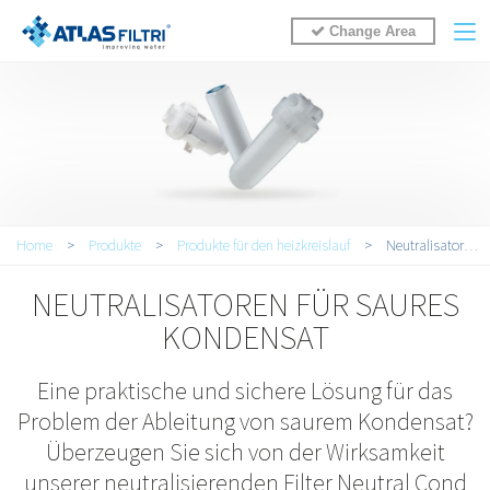
Change Area
You are here
Home
>
Produkte
>
Produkte für den heizkreislauf
>
Neutralisatoren Für Saures Kondensat
NEUTRALISATOREN FÜR SAURES
KONDENSAT
Eine praktische und sichere Lösung für das
Problem der Ableitung von saurem Kondensat?
Überzeugen Sie sich von der Wirksamkeit
unserer neutralisierenden Filter Neutral Cond