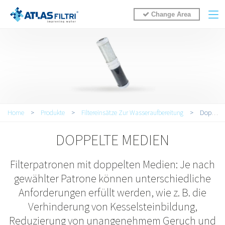
Change Area
You are here
Home
>
Produkte
>
Filtereinsätze Zur Wasseraufbereitung
>
Doppelte Medien
DOPPELTE MEDIEN
Filterpatronen mit doppelten Medien: Je nach
gewählter Patrone können unterschiedliche
Anforderungen erfüllt werden, wie z. B. die
Verhinderung von Kesselsteinbildung,
Reduzierung von unangenehmem Geruch und