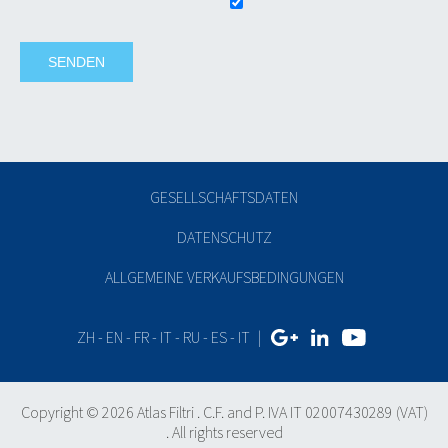
GESELLSCHAFTSDATEN
DATENSCHUTZ
ALLGEMEINE VERKAUFSBEDINGUNGEN
ZH
-
EN
-
FR
-
IT
-
RU
-
ES
-
IT
|
Copyright © 2026 Atlas Filtri . C.F. and P. IVA IT 02007430289 (VAT)
. All rights reserved