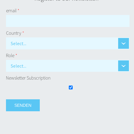
email
*
Country
*
Select...
Role
*
Select...
Newsletter Subscription