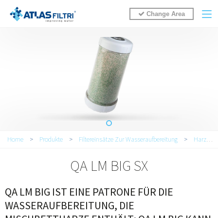
Change Area
You are here
Home
>
Produkte
>
Filtereinsätze Zur Wasseraufbereitung
>
Harze
QA LM BIG SX
QA LM BIG IST EINE PATRONE FÜR DIE
WASSERAUFBEREITUNG, DIE